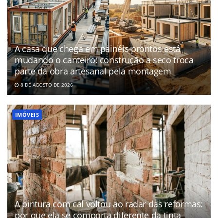
A casa que chega em painéis prontos está
mudando o canteiro: construção a seco troca
parte da obra artesanal pela montagem
8 DE AGOSTO DE 2026
IMÓVEIS
A pintura com cal voltou ao radar das reformas:
por que ela se comporta diferente da tinta