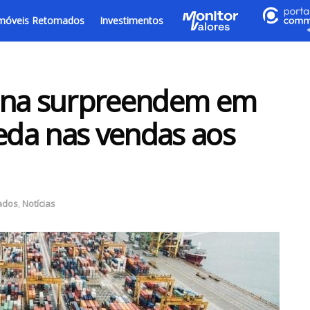
móveis Retomados
Investimentos
hina surpreendem em
ueda nas vendas aos
ados
,
Notícias