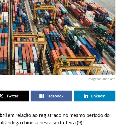
Imagem: Unsplash
Twitter
Facebook
Linkedin
ril
em relação ao registrado no mesmo período do
fândega chinesa nesta sexta-feira (9).