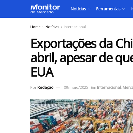
Notícias
Ferramentas
I
Home
Notícias
Internacional
Exportações da C
abril, apesar de q
EUA
Por
Redação
09/maio/2025
Em
Internacional
,
Merc