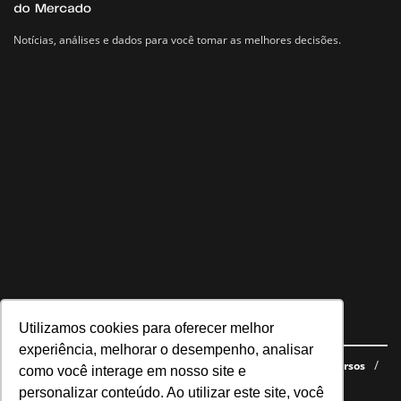
Notícias, análises e dados para você tomar as melhores decisões.
Utilizamos cookies para oferecer melhor
Navegue no site
experiência, melhorar o desempenho, analisar
Últimas notícias
Quem somos
E-books gratuitos
Cursos
como você interage em nosso site e
Política de privacidade
personalizar conteúdo. Ao utilizar este site, você