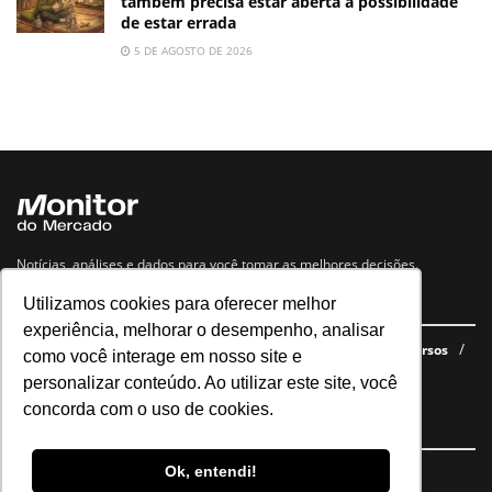
também precisa estar aberta à possibilidade
de estar errada
5 DE AGOSTO DE 2026
Notícias, análises e dados para você tomar as melhores decisões.
Utilizamos cookies para oferecer melhor
Navegue no site
experiência, melhorar o desempenho, analisar
Últimas notícias
Quem somos
E-books gratuitos
Cursos
como você interage em nosso site e
Política de privacidade
personalizar conteúdo. Ao utilizar este site, você
concorda com o uso de cookies.
Siga nossas redes
Ok, entendi!