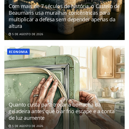
Com mais de 7 séculos de história, o Castelo de
Beaumaris usa muralhas concêntricas para
multiplicar a defesa sem depender apenas da
altura
5 DE AGOSTO DE 2026
ECONOMIA
Quanto custa para trocar a borracha da
geladeira antes que o ar frio escape e a conta
de luz aumente
5 DE AGOSTO DE 2026