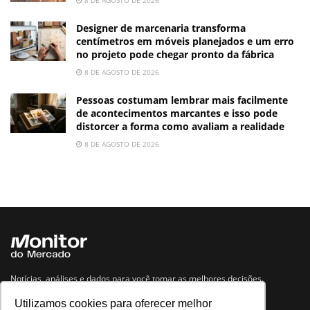
Designer de marcenaria transforma
centímetros em móveis planejados e um erro
no projeto pode chegar pronto da fábrica
8 DE AGOSTO DE 2026
Pessoas costumam lembrar mais facilmente
de acontecimentos marcantes e isso pode
distorcer a forma como avaliam a realidade
8 DE AGOSTO DE 2026
Notícias, análises e dados para você tomar as melhores decisões.
Utilizamos cookies para oferecer melhor
Navegue no site