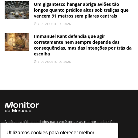
Um gigantesco hangar abriga aviões tão
longos quanto prédios altos sob treliças que
vencem 91 metros sem pilares centrais
7 DE AGOSTO DE 2026
Immanuel Kant defendia que agir
corretamente nem sempre depende das
consequências, mas das intenções por trás da
escolha
7 DE AGOSTO DE 2026
Notícias, análises e dados para você tomar as melhores decisões.
Utilizamos cookies para oferecer melhor
Navegue no site