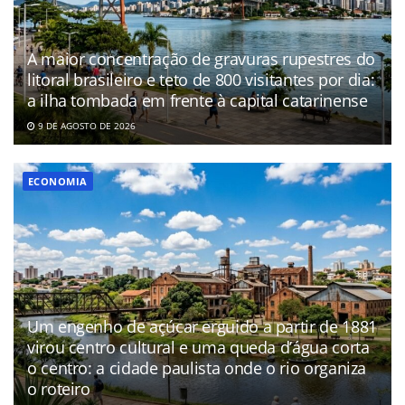
A maior concentração de gravuras rupestres do
litoral brasileiro e teto de 800 visitantes por dia:
a ilha tombada em frente à capital catarinense
9 DE AGOSTO DE 2026
ECONOMIA
Um engenho de açúcar erguido a partir de 1881
virou centro cultural e uma queda d’água corta
o centro: a cidade paulista onde o rio organiza
o roteiro