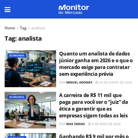
Home
Tag
analista
Tag:
analista
Quanto um analista de dados
ECONOMIA
júnior ganha em 2026 e o que o
mercado exige para contratar
sem experiência prévia
POR
MIGUEL ADONAY
26 DE JUNHO DE 2026
A carreira de R$ 11 mil que
ECONOMIA
paga para você ser o “juiz” da
ética e garantir que as
empresas sigam todas as leis
POR
WAS FARIAS
4 DE MAIO DE 2026
Ganhando R$ 9 mil por mês o