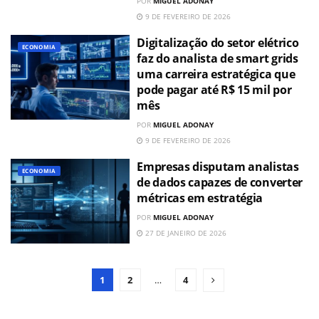
POR
MIGUEL ADONAY
9 DE FEVEREIRO DE 2026
Digitalização do setor elétrico
ECONOMIA
faz do analista de smart grids
uma carreira estratégica que
pode pagar até R$ 15 mil por
mês
POR
MIGUEL ADONAY
9 DE FEVEREIRO DE 2026
Empresas disputam analistas
ECONOMIA
de dados capazes de converter
métricas em estratégia
POR
MIGUEL ADONAY
27 DE JANEIRO DE 2026
1
2
…
4