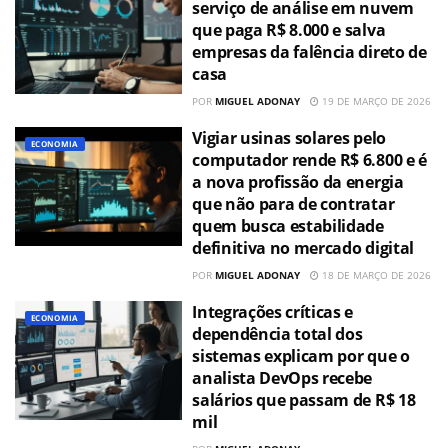
serviço de análise em nuvem
que paga R$ 8.000 e salva
empresas da falência direto de
casa
POR
MIGUEL ADONAY
19 DE MARÇO DE 2026
Vigiar usinas solares pelo
ECONOMIA
computador rende R$ 6.800 e é
a nova profissão da energia
que não para de contratar
quem busca estabilidade
definitiva no mercado digital
POR
MIGUEL ADONAY
18 DE MARÇO DE 2026
Integrações críticas e
ECONOMIA
dependência total dos
sistemas explicam por que o
analista DevOps recebe
salários que passam de R$ 18
mil