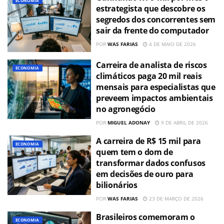
ECONOMIA
estrategista que descobre os
segredos dos concorrentes sem
sair da frente do computador
POR
WAS FARIAS
4 DE MAIO DE 2026
Carreira de analista de riscos
ECONOMIA
climáticos paga 20 mil reais
mensais para especialistas que
preveem impactos ambientais
no agronegócio
POR
MIGUEL ADONAY
9 DE ABRIL DE 2026
A carreira de R$ 15 mil para
ECONOMIA
quem tem o dom de
transformar dados confusos
em decisões de ouro para
bilionários
POR
WAS FARIAS
23 DE MARÇO DE 2026
Brasileiros comemoram o
ECONOMIA