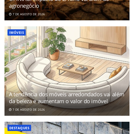
agronegócio
7 DE AGOSTO DE 2026
IMÓVEIS
A tendência dos móveis arredondados vai além
da beleza e aumentam o valor do imóvel
7 DE AGOSTO DE 2026
DESTAQUES