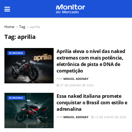
Home
Tag
aprilia
Tag:
aprilia
Aprilia eleva o nível das naked
ECONOMIA
extremas com mais potência,
eletrônica de pista e DNA de
competição
POR
MIGUEL ADONAY
27 DE JANEIRO DE 2026
Essa naked italiana promete
ECONOMIA
conquistar o Brasil com estilo e
adrenalina
POR
MIGUEL ADONAY
16 DE JUNHO DE 2025