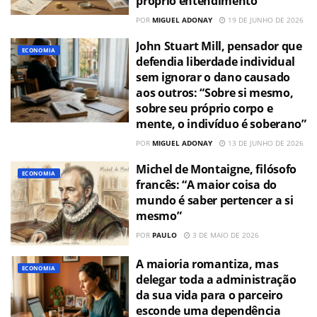
próprio entendimento”
POR
MIGUEL ADONAY
19 DE JUNHO DE 2026
John Stuart Mill, pensador que
ECONOMIA
defendia liberdade individual
sem ignorar o dano causado
aos outros: “Sobre si mesmo,
sobre seu próprio corpo e
mente, o indivíduo é soberano”
POR
MIGUEL ADONAY
13 DE JUNHO DE 2026
Michel de Montaigne, filósofo
ECONOMIA
francês: “A maior coisa do
mundo é saber pertencer a si
mesmo”
POR
PAULO
3 DE MAIO DE 2026
A maioria romantiza, mas
ECONOMIA
delegar toda a administração
da sua vida para o parceiro
esconde uma dependência