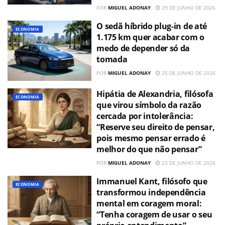
POR
MIGUEL ADONAY
29 DE JUNHO DE 2026
O sedã híbrido plug-in de até
ECONOMIA
1.175 km quer acabar com o
medo de depender só da
tomada
POR
MIGUEL ADONAY
25 DE JUNHO DE 2026
Hipátia de Alexandria, filósofa
ECONOMIA
que virou símbolo da razão
cercada por intolerância:
“Reserve seu direito de pensar,
pois mesmo pensar errado é
melhor do que não pensar”
POR
MIGUEL ADONAY
23 DE JUNHO DE 2026
Immanuel Kant, filósofo que
ECONOMIA
transformou independência
mental em coragem moral:
“Tenha coragem de usar o seu