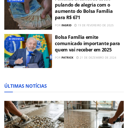
ECONOMIA
pulando de alegria com o
aumento do Bolsa Família
para R$ 671
POR
INGRID
19 DE FEVEREIRO DE 2025
Bolsa Família emite
ECONOMIA
comunicado importante para
quem vai receber em 2025
POR
PATRICK
21 DE DEZEMBRO DE 2024
ÚLTIMAS NOTÍCIAS