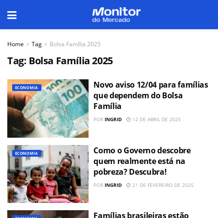
Home
Tag
Bolsa Família 2025
Tag:
Bolsa Família 2025
Novo aviso 12/04 para famílias
ECONOMIA
que dependem do Bolsa
Família
POR
INGRID
12 DE ABRIL DE 2025
Como o Governo descobre
ECONOMIA
quem realmente está na
pobreza? Descubra!
POR
INGRID
21 DE FEVEREIRO DE 2025
Famílias brasileiras estão