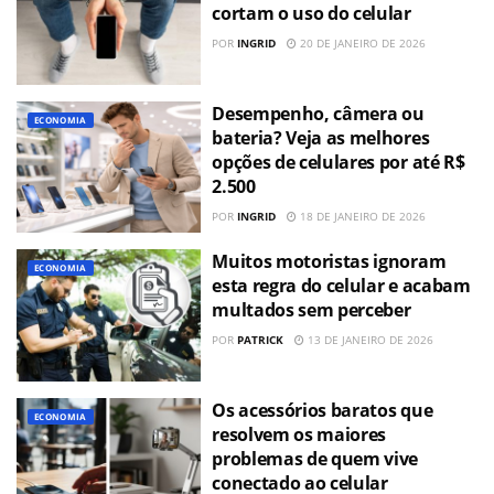
cortam o uso do celular
POR
INGRID
20 DE JANEIRO DE 2026
Desempenho, câmera ou
ECONOMIA
bateria? Veja as melhores
opções de celulares por até R$
2.500
POR
INGRID
18 DE JANEIRO DE 2026
Muitos motoristas ignoram
ECONOMIA
esta regra do celular e acabam
multados sem perceber
POR
PATRICK
13 DE JANEIRO DE 2026
Os acessórios baratos que
ECONOMIA
resolvem os maiores
problemas de quem vive
conectado ao celular