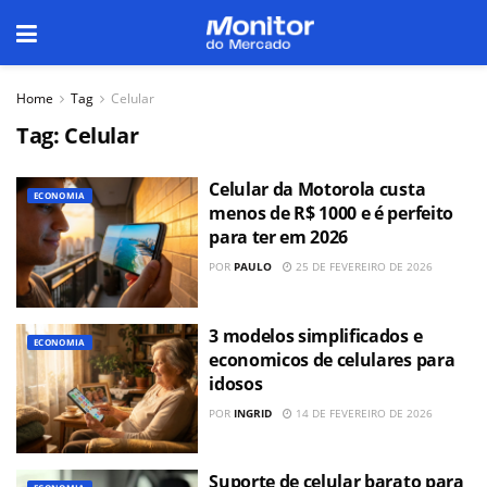
Home
Tag
Celular
Tag:
Celular
Celular da Motorola custa
ECONOMIA
menos de R$ 1000 e é perfeito
para ter em 2026
POR
PAULO
25 DE FEVEREIRO DE 2026
3 modelos simplificados e
ECONOMIA
economicos de celulares para
idosos
POR
INGRID
14 DE FEVEREIRO DE 2026
Suporte de celular barato para