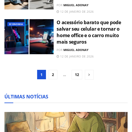
POR
MIGUEL ADONAY
12 DE JANEIRO DE 2026
O acessório barato que pode
ECONOMIA
salvar seu celular e tornar o
home office e o carro muito
mais seguros
POR
MIGUEL ADONAY
12 DE JANEIRO DE 2026
1
2
…
12
ÚLTIMAS NOTÍCIAS