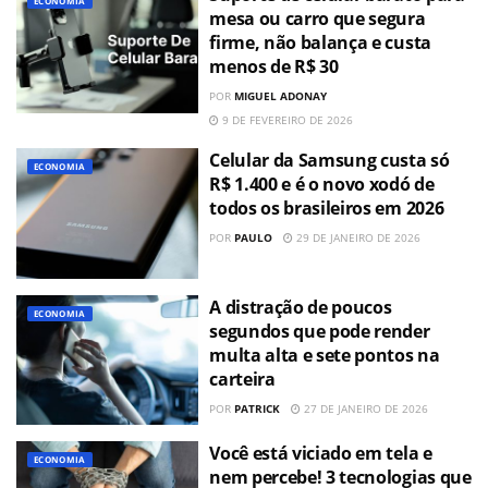
ECONOMIA
mesa ou carro que segura
firme, não balança e custa
menos de R$ 30
POR
MIGUEL ADONAY
9 DE FEVEREIRO DE 2026
Celular da Samsung custa só
ECONOMIA
R$ 1.400 e é o novo xodó de
todos os brasileiros em 2026
POR
PAULO
29 DE JANEIRO DE 2026
A distração de poucos
ECONOMIA
segundos que pode render
multa alta e sete pontos na
carteira
POR
PATRICK
27 DE JANEIRO DE 2026
Você está viciado em tela e
ECONOMIA
nem percebe! 3 tecnologias que