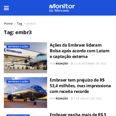
Home
Tag
embr3
Tag:
embr3
Ações da Embraer lideram
EMPRESAS E AÇÕES
Bolsa após acordo com Latam
e captação externa
POR
REDAÇÃO
22 DE SETEMBRO DE 2025
Embraer tem prejuízo de R$
EMPRESAS E AÇÕES
53,4 milhões, mas impressiona
com receita recorde
POR
REDAÇÃO
5 DE AGOSTO DE 2025
Embraer ganha mais de R$ 5