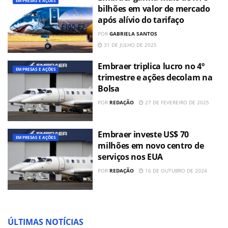
EMPRESAS E AÇÕES
bilhões em valor de mercado
após alívio do tarifaço
POR
GABRIELA SANTOS
31 DE JULHO DE 2025
Embraer triplica lucro no 4º
EMPRESAS E AÇÕES
trimestre e ações decolam na
Bolsa
POR
REDAÇÃO
27 DE FEVEREIRO DE 2025
Embraer investe US$ 70
EMPRESAS E AÇÕES
milhões em novo centro de
serviços nos EUA
POR
REDAÇÃO
16 DE OUTUBRO DE 2024
ÚLTIMAS NOTÍCIAS