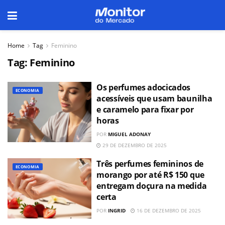
Home
Tag
Feminino
Tag:
Feminino
Os perfumes adocicados
ECONOMIA
acessíveis que usam baunilha
e caramelo para fixar por
horas
POR
MIGUEL ADONAY
29 DE DEZEMBRO DE 2025
Três perfumes femininos de
ECONOMIA
morango por até R$ 150 que
entregam doçura na medida
certa
POR
INGRID
16 DE DEZEMBRO DE 2025