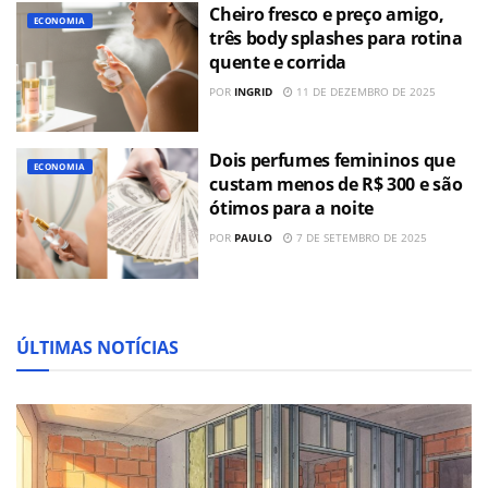
Cheiro fresco e preço amigo,
ECONOMIA
três body splashes para rotina
quente e corrida
POR
INGRID
11 DE DEZEMBRO DE 2025
Dois perfumes femininos que
ECONOMIA
custam menos de R$ 300 e são
ótimos para a noite
POR
PAULO
7 DE SETEMBRO DE 2025
ÚLTIMAS NOTÍCIAS