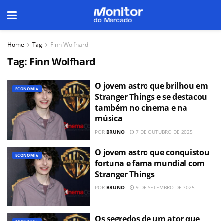
Home
Tag
Finn Wolfhard
Tag:
Finn Wolfhard
O jovem astro que brilhou em
ECONOMIA
Stranger Things e se destacou
também no cinema e na
música
POR
BRUNO
7 DE OUTUBRO DE 2025
O jovem astro que conquistou
ECONOMIA
fortuna e fama mundial com
Stranger Things
POR
BRUNO
9 DE SETEMBRO DE 2025
Os segredos de um ator que