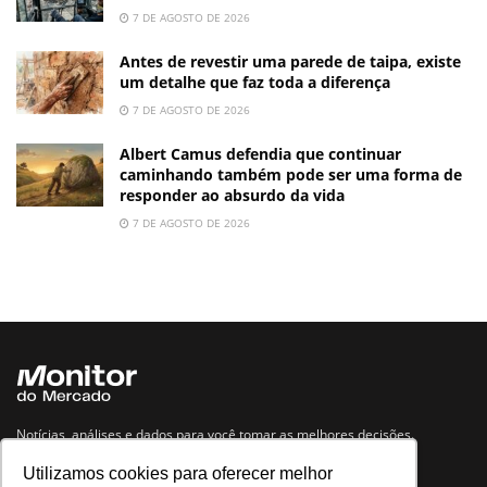
7 DE AGOSTO DE 2026
Antes de revestir uma parede de taipa, existe
um detalhe que faz toda a diferença
7 DE AGOSTO DE 2026
Albert Camus defendia que continuar
caminhando também pode ser uma forma de
responder ao absurdo da vida
7 DE AGOSTO DE 2026
Notícias, análises e dados para você tomar as melhores decisões.
Utilizamos cookies para oferecer melhor
Navegue no site