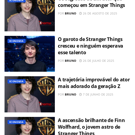
ECONOMIA
começou em Stranger Things
POR
BRUNO
26 DE AGOSTO DE 2025
O garoto de Stranger Things
ECONOMIA
cresceu e ninguém esperava
esse talento
POR
BRUNO
26 DE JULHO DE 2025
A trajetória improvável do ator
ECONOMIA
mais adorado da geração Z
POR
BRUNO
7 DE JUNHO DE 2025
A ascensão brilhante de Finn
ECONOMIA
Wolfhard, o jovem astro de
Stranger Things