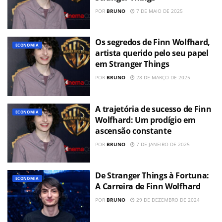
POR
BRUNO
7 DE MAIO DE 2025
Os segredos de Finn Wolfhard,
ECONOMIA
artista querido pelo seu papel
em Stranger Things
POR
BRUNO
28 DE MARÇO DE 2025
A trajetória de sucesso de Finn
ECONOMIA
Wolfhard: Um prodígio em
ascensão constante
POR
BRUNO
7 DE JANEIRO DE 2025
De Stranger Things à Fortuna:
ECONOMIA
A Carreira de Finn Wolfhard
POR
BRUNO
29 DE DEZEMBRO DE 2024