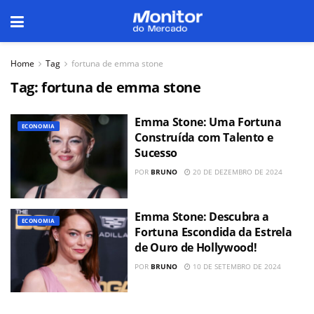
Home
Tag
fortuna de emma stone
Tag:
fortuna de emma stone
Emma Stone: Uma Fortuna
ECONOMIA
Construída com Talento e
Sucesso
POR
BRUNO
20 DE DEZEMBRO DE 2024
Emma Stone: Descubra a
ECONOMIA
Fortuna Escondida da Estrela
de Ouro de Hollywood!
POR
BRUNO
10 DE SETEMBRO DE 2024