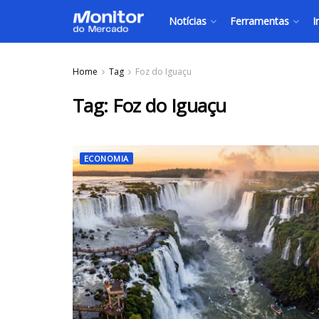
Notícias
Ferramentas
I
Home
Tag
Foz do Iguaçu
Tag:
Foz do Iguaçu
ECONOMIA