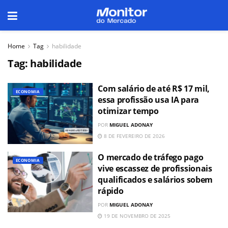
Home
Tag
habilidade
Tag:
habilidade
Com salário de até R$ 17 mil,
ECONOMIA
essa profissão usa IA para
otimizar tempo
POR
MIGUEL ADONAY
8 DE FEVEREIRO DE 2026
O mercado de tráfego pago
ECONOMIA
vive escassez de profissionais
qualificados e salários sobem
rápido
POR
MIGUEL ADONAY
19 DE NOVEMBRO DE 2025