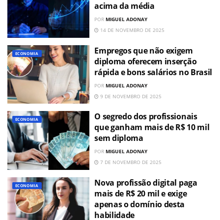
acima da média
POR
MIGUEL ADONAY
14 DE NOVEMBRO DE 2025
Empregos que não exigem
ECONOMIA
diploma oferecem inserção
rápida e bons salários no Brasil
POR
MIGUEL ADONAY
9 DE NOVEMBRO DE 2025
O segredo dos profissionais
ECONOMIA
que ganham mais de R$ 10 mil
sem diploma
POR
MIGUEL ADONAY
7 DE NOVEMBRO DE 2025
Nova profissão digital paga
ECONOMIA
mais de R$ 20 mil e exige
apenas o domínio desta
habilidade