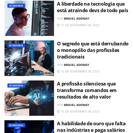
A liberdade na tecnologia que
ECONOMIA
está atraindo devs de todo país
POR
MIGUEL ADONAY
17 DE NOVEMBRO DE 2025
O segredo que está derrubando
ECONOMIA
o monopólio das profissões
tradicionais
POR
MIGUEL ADONAY
16 DE NOVEMBRO DE 2025
A profissão silenciosa que
ECONOMIA
transforma comandos em
resultados de alto valor
POR
MIGUEL ADONAY
16 DE NOVEMBRO DE 2025
A habilidade de ouro que falta
ECONOMIA
nas indústrias e paga salários