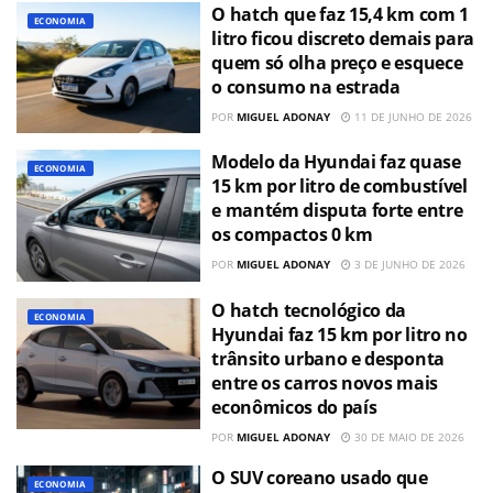
O hatch que faz 15,4 km com 1
ECONOMIA
litro ficou discreto demais para
quem só olha preço e esquece
o consumo na estrada
POR
MIGUEL ADONAY
11 DE JUNHO DE 2026
Modelo da Hyundai faz quase
ECONOMIA
15 km por litro de combustível
e mantém disputa forte entre
os compactos 0 km
POR
MIGUEL ADONAY
3 DE JUNHO DE 2026
O hatch tecnológico da
ECONOMIA
Hyundai faz 15 km por litro no
trânsito urbano e desponta
entre os carros novos mais
econômicos do país
POR
MIGUEL ADONAY
30 DE MAIO DE 2026
O SUV coreano usado que
ECONOMIA