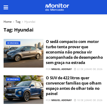
Home
Tag
Hyundai
Tag:
Hyundai
O sedã compacto com motor
ECONOMIA
turbo tenta provar que
economia não precisa vir
acompanhada de desempenho
sem graça na estrada
POR
MIGUEL ADONAY
22 DE JUNHO DE 2026
O SUV de 422 litros quer
ECONOMIA
convencer famílias que olham
espaço antes de olhar tela no
painel
POR
MIGUEL ADONAY
18 DE JUNHO DE 2026