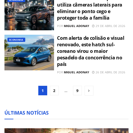
utiliza câmeras laterais para
eliminar o ponto cego e
proteger toda a família
POR
MIGUEL ADONAY
29 DE ABRIL DE 2026
Com alerta de colisão e visual
ECONOMIA
renovado, este hatch sul-
coreano virou o maior
pesadelo da concorrência no
país
POR
MIGUEL ADONAY
26 DE ABRIL DE 2026
1
2
…
9
ÚLTIMAS NOTÍCIAS