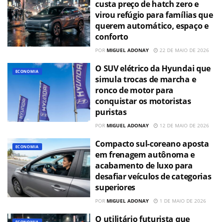
custa preço de hatch zero e
virou refúgio para famílias que
querem automático, espaço e
conforto
POR
MIGUEL ADONAY
22 DE MAIO DE 2026
O SUV elétrico da Hyundai que
ECONOMIA
simula trocas de marcha e
ronco de motor para
conquistar os motoristas
puristas
POR
MIGUEL ADONAY
12 DE MAIO DE 2026
Compacto sul-coreano aposta
ECONOMIA
em frenagem autônoma e
acabamento de luxo para
desafiar veículos de categorias
superiores
POR
MIGUEL ADONAY
1 DE MAIO DE 2026
O utilitário futurista que
ECONOMIA