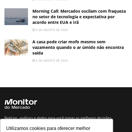
Morning Call: Mercados oscilam com fraqueza
no setor de tecnologia e expectativa por
acordo entre EUA e Irã
6 DE AGOSTO DE 2026
A casa pode criar mofo mesmo sem
vazamento quando o ar úmido não encontra
saída
6 DE AGOSTO DE 2026
Notícias, análises e dados para você tomar as melhores decisões.
Utilizamos cookies para oferecer melhor
Navegue no site