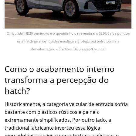
O Hyundai HB20 seminovo é o queridinho da revenda em 2026. Saiba por que
este hatch garante liquidez imediata e protege seu bolso contra a
desvalorização. – Créditos: Divulgação/Hyundai
Como o acabamento interno
transforma a percepção do
hatch?
Historicamente, a categoria veicular de entrada sofria
bastante com plásticos rústicos e painéis
extremamente simplificados. Por outro lado, a
tradicional fabricante inverteu essa lógica
mercadológica ao incorporar texturas refinadas e