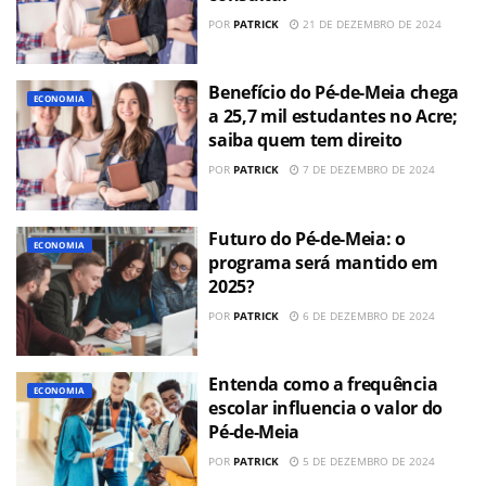
POR
PATRICK
21 DE DEZEMBRO DE 2024
Benefício do Pé-de-Meia chega
ECONOMIA
a 25,7 mil estudantes no Acre;
saiba quem tem direito
POR
PATRICK
7 DE DEZEMBRO DE 2024
Futuro do Pé-de-Meia: o
ECONOMIA
programa será mantido em
2025?
POR
PATRICK
6 DE DEZEMBRO DE 2024
Entenda como a frequência
ECONOMIA
escolar influencia o valor do
Pé-de-Meia
POR
PATRICK
5 DE DEZEMBRO DE 2024