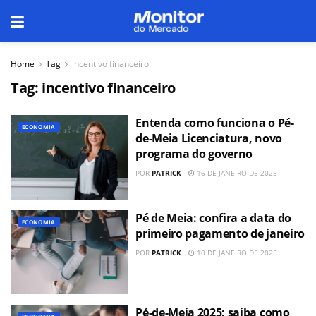
Home
Tag
incentivo financeiro
Tag:
incentivo financeiro
Entenda como funciona o Pé-
ECONOMIA
de-Meia Licenciatura, novo
programa do governo
POR
PATRICK
16 DE JANEIRO DE 2025
Pé de Meia: confira a data do
ECONOMIA
primeiro pagamento de janeiro
POR
PATRICK
10 DE JANEIRO DE 2025
Pé-de-Meia 2025: saiba como