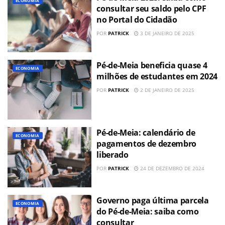
ECONOMIA
consultar seu saldo pelo CPF
no Portal do Cidadão
POR
PATRICK
3 DE JANEIRO DE 2025
Pé-de-Meia beneficia quase 4
ECONOMIA
milhões de estudantes em 2024
POR
PATRICK
2 DE JANEIRO DE 2025
Pé-de-Meia: calendário de
ECONOMIA
pagamentos de dezembro
liberado
POR
PATRICK
24 DE DEZEMBRO DE 2024
Governo paga última parcela
ECONOMIA
do Pé-de-Meia: saiba como
consultar