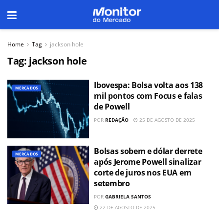
Home
Tag
jackson hole
Tag:
jackson hole
Ibovespa: Bolsa volta aos 138
MERCADOS
mil pontos com Focus e falas
de Powell
POR
REDAÇÃO
25 DE AGOSTO DE 2025
Bolsas sobem e dólar derrete
MERCADOS
após Jerome Powell sinalizar
corte de juros nos EUA em
setembro
POR
GABRIELA SANTOS
22 DE AGOSTO DE 2025