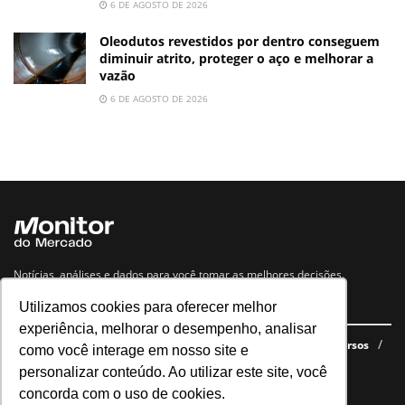
6 DE AGOSTO DE 2026
Oleodutos revestidos por dentro conseguem
diminuir atrito, proteger o aço e melhorar a
vazão
6 DE AGOSTO DE 2026
Notícias, análises e dados para você tomar as melhores decisões.
Utilizamos cookies para oferecer melhor
Navegue no site
experiência, melhorar o desempenho, analisar
Últimas notícias
Quem somos
E-books gratuitos
Cursos
como você interage em nosso site e
Política de privacidade
personalizar conteúdo. Ao utilizar este site, você
concorda com o uso de cookies.