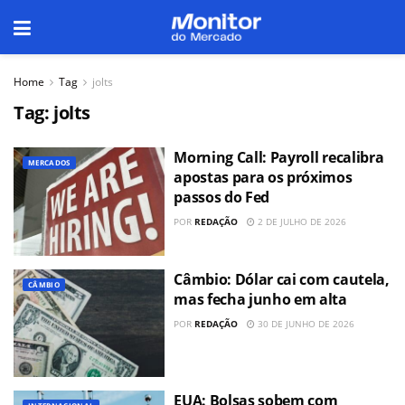
Home
Tag
jolts
Tag:
jolts
Morning Call: Payroll recalibra
MERCADOS
apostas para os próximos
passos do Fed
POR
REDAÇÃO
2 DE JULHO DE 2026
Câmbio: Dólar cai com cautela,
CÂMBIO
mas fecha junho em alta
POR
REDAÇÃO
30 DE JUNHO DE 2026
EUA: Bolsas sobem com