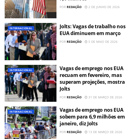
POR
REDAÇÃO
2 DE JUNHO DE 2026
Jolts: Vagas de trabalho nos
INTERNACIONAL
EUA diminuem em março
POR
REDAÇÃO
5 DE MAIO DE 2026
Vagas de emprego nos EUA
INTERNACIONAL
recuam em fevereiro, mas
superam projeções, mostra
Jolts
POR
REDAÇÃO
31 DE MARÇO DE 2026
Vagas de emprego nos EUA
INTERNACIONAL
sobem para 6,9 milhões em
janeiro, diz Jolts
POR
REDAÇÃO
13 DE MARÇO DE 2026