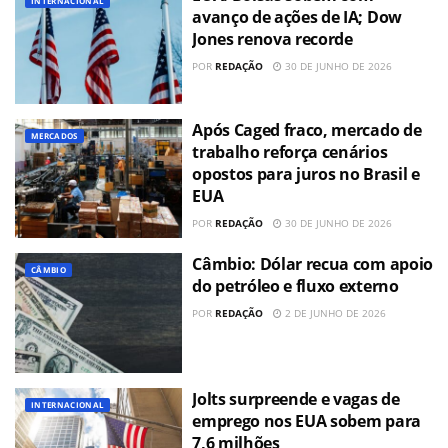
INTERNACIONAL
avanço de ações de IA; Dow
Jones renova recorde
POR
REDAÇÃO
30 DE JUNHO DE 2026
Após Caged fraco, mercado de
MERCADOS
trabalho reforça cenários
opostos para juros no Brasil e
EUA
POR
REDAÇÃO
30 DE JUNHO DE 2026
Câmbio: Dólar recua com apoio
CÂMBIO
do petróleo e fluxo externo
POR
REDAÇÃO
2 DE JUNHO DE 2026
Jolts surpreende e vagas de
INTERNACIONAL
emprego nos EUA sobem para
7,6 milhões