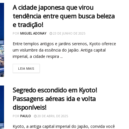
A cidade japonesa que virou
tendência entre quem busca beleza
e tradição!
POR
MIGUEL ADONAY
23 DE JUNHO DE 2025
Entre templos antigos e jardins serenos, Kyoto oferece
um vislumbre da essência do Japão. Antiga capital
imperial, a cidade respira ...
LEIA MAIS
Segredo escondido em Kyoto!
Passagens aéreas ida e volta
disponíveis!
POR
PAULO
20 DE ABRIL DE 2025
Kyoto, a antiga capital imperial do Japão, convida você