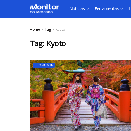
Notícias
Ferramentas
I
Home
Tag
Kyoto
Tag:
Kyoto
ECONOMIA