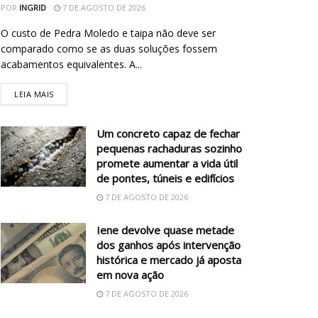
POR
INGRID
7 DE AGOSTO DE 2026
O custo de Pedra Moledo e taipa não deve ser
comparado como se as duas soluções fossem
acabamentos equivalentes. A...
LEIA MAIS
Um concreto capaz de fechar
pequenas rachaduras sozinho
promete aumentar a vida útil
de pontes, túneis e edifícios
7 DE AGOSTO DE 2026
Iene devolve quase metade
dos ganhos após intervenção
histórica e mercado já aposta
em nova ação
7 DE AGOSTO DE 2026