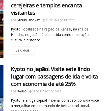
cerejeiras e templos encanta
visitantes
POR
MIGUEL ADONAY
31 DE MARÇO DE 2025
Kyoto, localizada na região de Kansai, na ilha de
Honshu, no Japão, é conhecida como o coração
cultural e histórico ...
LEIA MAIS
Kyoto no Japão! Visite este lindo
lugar com passagens de ida e volta
com economia de até 25%
POR
PAULO
21 DE MARÇO DE 2025
Kyoto, a antiga capital imperial do Japão, convida você
a mergulhar em um mundo de beleza tradicional,