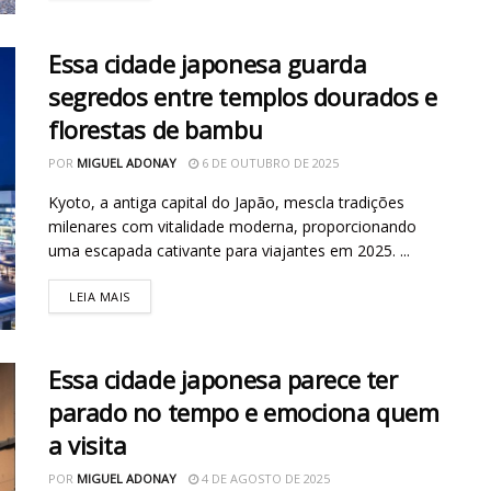
Essa cidade japonesa guarda
segredos entre templos dourados e
florestas de bambu
POR
MIGUEL ADONAY
6 DE OUTUBRO DE 2025
Kyoto, a antiga capital do Japão, mescla tradições
milenares com vitalidade moderna, proporcionando
uma escapada cativante para viajantes em 2025. ...
LEIA MAIS
Essa cidade japonesa parece ter
parado no tempo e emociona quem
a visita
POR
MIGUEL ADONAY
4 DE AGOSTO DE 2025