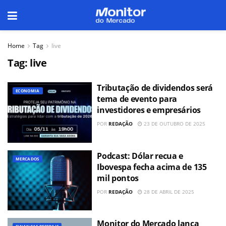
Home
Tag
live
Tag:
live
Tributação de dividendos será
ECONOMIA
tema de evento para
investidores e empresários
POR
REDAÇÃO
23 DE OUTUBRO DE 2025
Podcast: Dólar recua e
MERCADOS
Ibovespa fecha acima de 135
mil pontos
POR
REDAÇÃO
28 DE ABRIL DE 2025
Monitor do Mercado lança