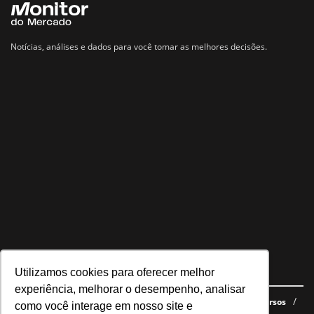
Notícias, análises e dados para você tomar as melhores decisões.
Utilizamos cookies para oferecer melhor
Navegue no site
experiência, melhorar o desempenho, analisar
Últimas notícias
Quem somos
E-books gratuitos
Cursos
como você interage em nosso site e