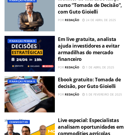
FINANÇAS PESSOAIS
curso “Tomada de Decisão”,
com Guto Gioielli
POR
REDAÇÃO
24 DE ABRIL DE 2025
Em live gratuita, analista
FINANÇAS PESSOAIS
ajuda investidores a evitar
armadilhas do mercado
financeiro
POR
REDAÇÃO
1 DE ABRIL DE 2025
Ebook gratuito: Tomada de
FINANÇAS PESSOAIS
decisão, por Guto Gioielli
POR
REDAÇÃO
5 DE FEVEREIRO DE 2025
Live especial: Especialistas
COMMODITIES
analisam oportunidades em
commodities agrícolas