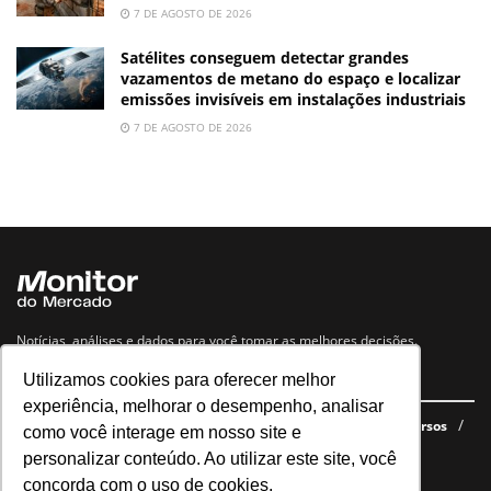
7 DE AGOSTO DE 2026
Satélites conseguem detectar grandes
vazamentos de metano do espaço e localizar
emissões invisíveis em instalações industriais
7 DE AGOSTO DE 2026
Notícias, análises e dados para você tomar as melhores decisões.
Utilizamos cookies para oferecer melhor
Navegue no site
experiência, melhorar o desempenho, analisar
Últimas notícias
Quem somos
E-books gratuitos
Cursos
como você interage em nosso site e
Política de privacidade
personalizar conteúdo. Ao utilizar este site, você
concorda com o uso de cookies.