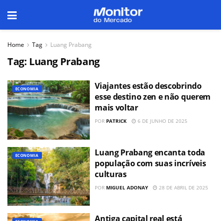
Home
Tag
Luang Prabang
Tag:
Luang Prabang
Viajantes estão descobrindo
ECONOMIA
esse destino zen e não querem
mais voltar
POR
PATRICK
6 DE JUNHO DE 2025
Luang Prabang encanta toda
ECONOMIA
população com suas incríveis
culturas
POR
MIGUEL ADONAY
28 DE ABRIL DE 2025
Antiga capital real está