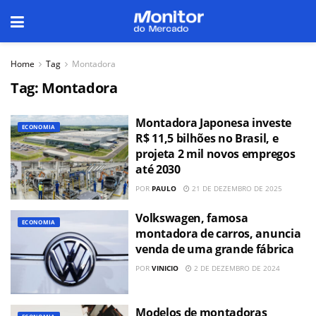
Home
Tag
Montadora
Tag:
Montadora
Montadora Japonesa investe
ECONOMIA
R$ 11,5 bilhões no Brasil, e
projeta 2 mil novos empregos
até 2030
POR
PAULO
21 DE DEZEMBRO DE 2025
Volkswagen, famosa
ECONOMIA
montadora de carros, anuncia
venda de uma grande fábrica
POR
VINICIO
2 DE DEZEMBRO DE 2024
Modelos de montadoras