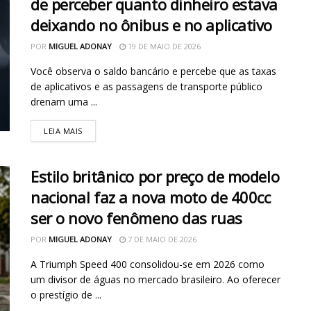
de perceber quanto dinheiro estava
deixando no ônibus e no aplicativo
POR
MIGUEL ADONAY
19 DE MAIO DE 2026
Você observa o saldo bancário e percebe que as taxas
de aplicativos e as passagens de transporte público
drenam uma ...
LEIA MAIS
Estilo britânico por preço de modelo
nacional faz a nova moto de 400cc
ser o novo fenômeno das ruas
POR
MIGUEL ADONAY
7 DE MAIO DE 2026
A Triumph Speed 400 consolidou-se em 2026 como
um divisor de águas no mercado brasileiro. Ao oferecer
o prestígio de ...