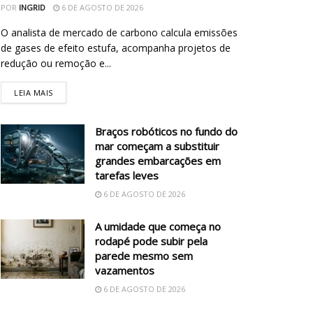
POR
INGRID
6 DE AGOSTO DE 2026
O analista de mercado de carbono calcula emissões
de gases de efeito estufa, acompanha projetos de
redução ou remoção e...
LEIA MAIS
Braços robóticos no fundo do
mar começam a substituir
grandes embarcações em
tarefas leves
6 DE AGOSTO DE 2026
A umidade que começa no
rodapé pode subir pela
parede mesmo sem
vazamentos
6 DE AGOSTO DE 2026