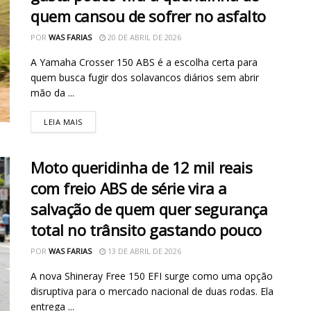
quem cansou de sofrer no asfalto
POR
WAS FARIAS
20 DE ABRIL DE 2026
A Yamaha Crosser 150 ABS é a escolha certa para
quem busca fugir dos solavancos diários sem abrir
mão da ...
LEIA MAIS
Moto queridinha de 12 mil reais
com freio ABS de série vira a
salvação de quem quer segurança
total no trânsito gastando pouco
POR
WAS FARIAS
13 DE ABRIL DE 2026
A nova Shineray Free 150 EFI surge como uma opção
disruptiva para o mercado nacional de duas rodas. Ela
entrega ...