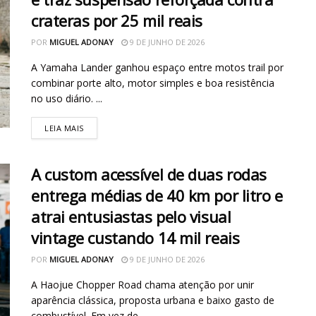
crateras por 25 mil reais
POR
MIGUEL ADONAY
9 DE JUNHO DE 2026
A Yamaha Lander ganhou espaço entre motos trail por
combinar porte alto, motor simples e boa resistência
no uso diário. ...
LEIA MAIS
A custom acessível de duas rodas
entrega médias de 40 km por litro e
atrai entusiastas pelo visual
vintage custando 14 mil reais
POR
MIGUEL ADONAY
9 DE JUNHO DE 2026
A Haojue Chopper Road chama atenção por unir
aparência clássica, proposta urbana e baixo gasto de
combustível. Em vez de ...