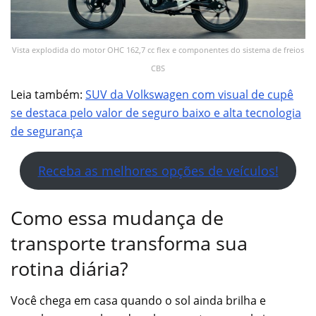
Vista explodida do motor OHC 162,7 cc flex e componentes do sistema de freios
CBS
Leia também:
SUV da Volkswagen com visual de cupê
se destaca pelo valor de seguro baixo e alta tecnologia
de segurança
Receba as melhores opções de veículos!
Como essa mudança de
transporte transforma sua
rotina diária?
Você chega em casa quando o sol ainda brilha e