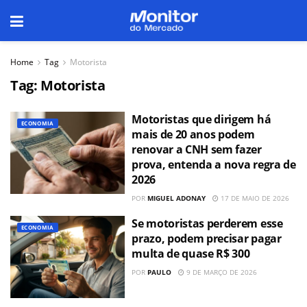
Home
Tag
Motorista
Tag:
Motorista
Motoristas que dirigem há
ECONOMIA
mais de 20 anos podem
renovar a CNH sem fazer
prova, entenda a nova regra de
2026
POR
MIGUEL ADONAY
17 DE MAIO DE 2026
Se motoristas perderem esse
ECONOMIA
prazo, podem precisar pagar
multa de quase R$ 300
POR
PAULO
9 DE MARÇO DE 2026