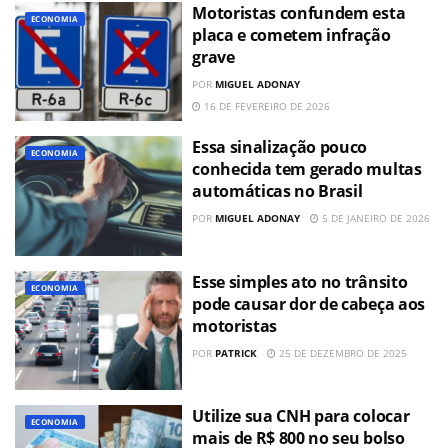
Motoristas confundem esta
ECONOMIA
placa e cometem infração
grave
POR
MIGUEL ADONAY
16 DE FEVEREIRO DE 2026
Essa sinalização pouco
ECONOMIA
conhecida tem gerado multas
automáticas no Brasil
POR
MIGUEL ADONAY
5 DE JANEIRO DE 2026
Esse simples ato no trânsito
ECONOMIA
pode causar dor de cabeça aos
motoristas
POR
PATRICK
25 DE DEZEMBRO DE 2025
Utilize sua CNH para colocar
ECONOMIA
mais de R$ 800 no seu bolso