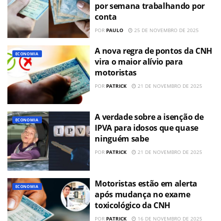
por semana trabalhando por
conta
POR
PAULO
25 DE NOVEMBRO DE 2025
A nova regra de pontos da CNH
ECONOMIA
vira o maior alívio para
motoristas
POR
PATRICK
21 DE NOVEMBRO DE 2025
A verdade sobre a isenção de
ECONOMIA
IPVA para idosos que quase
ninguém sabe
POR
PATRICK
21 DE NOVEMBRO DE 2025
Motoristas estão em alerta
ECONOMIA
após mudança no exame
toxicológico da CNH
POR
PATRICK
16 DE NOVEMBRO DE 2025