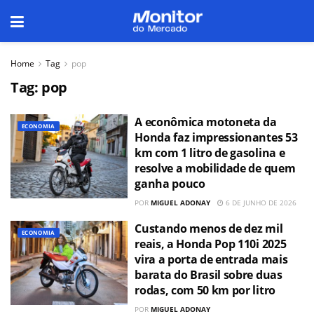
Home
Tag
pop
Tag:
pop
A econômica motoneta da
ECONOMIA
Honda faz impressionantes 53
km com 1 litro de gasolina e
resolve a mobilidade de quem
ganha pouco
POR
MIGUEL ADONAY
6 DE JUNHO DE 2026
Custando menos de dez mil
ECONOMIA
reais, a Honda Pop 110i 2025
vira a porta de entrada mais
barata do Brasil sobre duas
rodas, com 50 km por litro
POR
MIGUEL ADONAY