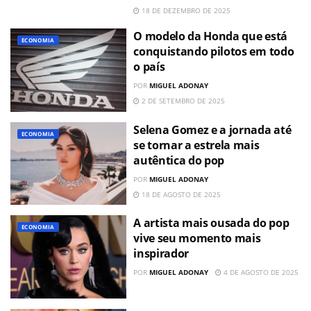
18 DE DEZEMBRO DE 2025
O modelo da Honda que está
ECONOMIA
conquistando pilotos em todo
o país
POR
MIGUEL ADONAY
2 DE SETEMBRO DE 2025
Selena Gomez e a jornada até
ECONOMIA
se tornar a estrela mais
autêntica do pop
POR
MIGUEL ADONAY
18 DE AGOSTO DE 2025
A artista mais ousada do pop
ECONOMIA
vive seu momento mais
inspirador
POR
MIGUEL ADONAY
4 DE AGOSTO DE 2025