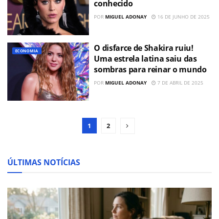
conhecido
POR
MIGUEL ADONAY
16 DE JUNHO DE 2025
O disfarce de Shakira ruiu!
ECONOMIA
Uma estrela latina saiu das
sombras para reinar o mundo
POR
MIGUEL ADONAY
7 DE ABRIL DE 2025
1
2
ÚLTIMAS NOTÍCIAS