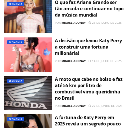
O que faz Ariana Grande ser
ECONOMIA
tão amada e continuar no topo
da música mundial
POR
MIGUEL ADONAY
28 DE JULHO DE 2025
A decisão que levou Katy Perry
ECONOMIA
a construir uma fortuna
milionária!
POR
MIGUEL ADONAY
14 DE JULHO DE 2025
A moto que cabe no bolso e faz
ECONOMIA
até 55 km por litro de
combustível virou queridinha
no Brasil
POR
MIGUEL ADONAY
27 DE JUNHO DE 2025
A fortuna de Katy Perry em
ECONOMIA
2025 revela um segredo pouco