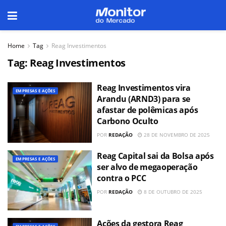
Home
Tag
Reag Investimentos
Tag:
Reag Investimentos
Reag Investimentos vira
EMPRESAS E AÇÕES
Arandu (ARND3) para se
afastar de polêmicas após
Carbono Oculto
POR
REDAÇÃO
28 DE NOVEMBRO DE 2025
Reag Capital sai da Bolsa após
EMPRESAS E AÇÕES
ser alvo de megaoperação
contra o PCC
POR
REDAÇÃO
8 DE OUTUBRO DE 2025
Ações da gestora Reag