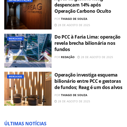
EMPRESAS E AÇÕES
despencam 14% após
Operação Carbono Oculto
POR
THIAGO DE SOUZA
28 DE AGOSTO DE 2025
Do PCC à Faria Lima: operação
MERCADOS
revela brecha bilionária nos
fundos
POR
REDAÇÃO
28 DE AGOSTO DE 2025
Operação investiga esquema
MERCADOS
bilionário entre PCC e gestoras
de fundos; Reag é um dos alvos
POR
THIAGO DE SOUZA
28 DE AGOSTO DE 2025
ÚLTIMAS NOTÍCIAS