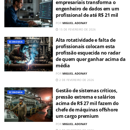
empresariais transforma o
engenheiro de dados em um
profissional de até R$ 21 mil
POR
MIGUEL ADONAY
15 DE FEVEREIRO DE 2026
Alta rotatividade e falta de
ECONOMIA
profissionais colocam esta
profissão esquecida no radar
de quem quer ganhar acima da
média
POR
MIGUEL ADONAY
2 DE FEVEREIRO DE 2026
Gestão de sistemas críticos,
ECONOMIA
pressão extrema e salários
acima de R$ 27 mil fazem do
chefe de máquinas offshore
um cargo premium
POR
MIGUEL ADONAY