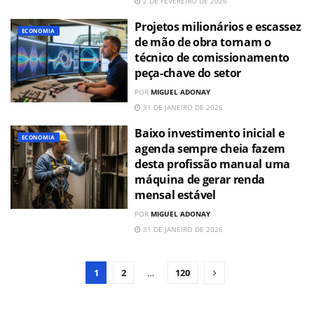
2 DE FEVEREIRO DE 2026
Projetos milionários e escassez
ECONOMIA
de mão de obra tornam o
técnico de comissionamento
peça-chave do setor
POR
MIGUEL ADONAY
31 DE JANEIRO DE 2026
Baixo investimento inicial e
ECONOMIA
agenda sempre cheia fazem
desta profissão manual uma
máquina de gerar renda
mensal estável
POR
MIGUEL ADONAY
31 DE JANEIRO DE 2026
1
2
…
120