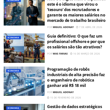
ECONOMIA
este é o idioma que virou o
‘tesouro’ dos recrutadores e
garante os maiores salários no
mercado de trabalho brasileiro
POR
MIGUEL ADONAY
7 DE ABRIL DE 2026
Guia definitivo: O que faz um
ECONOMIA
profissional offshore e por que
os salários são tão atrativos?
POR
WAS FARIAS
16 DE MARÇO DE 2026
Programação de robôs
ECONOMIA
industriais de alta precisão faz
o engenheiro de robótica
ganhar até R$ 18 mil
POR
MIGUEL ADONAY
15 DE FEVEREIRO DE 2026
Gestão de dados estratégicos
ECONOMIA