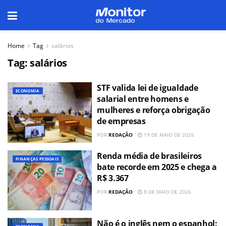
Home
Tag
salários
Tag:
salários
STF valida lei de igualdade
ECONOMIA
salarial entre homens e
mulheres e reforça obrigação
de empresas
POR
REDAÇÃO
19 DE MAIO DE 2026
Renda média de brasileiros
FINANÇAS PESSOAIS
bate recorde em 2025 e chega a
R$ 3.367
POR
REDAÇÃO
8 DE MAIO DE 2026
Não é o inglês nem o espanhol: