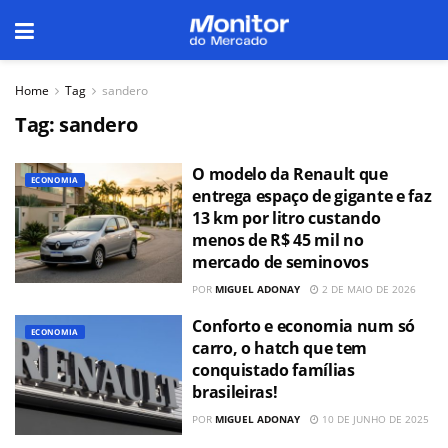
Home
Tag
sandero
Tag:
sandero
O modelo da Renault que
ECONOMIA
entrega espaço de gigante e faz
13 km por litro custando
menos de R$ 45 mil no
mercado de seminovos
POR
MIGUEL ADONAY
2 DE MAIO DE 2026
Conforto e economia num só
ECONOMIA
carro, o hatch que tem
conquistado famílias
brasileiras!
POR
MIGUEL ADONAY
10 DE JUNHO DE 2025