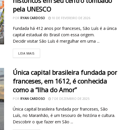
históricos em seu centro tombado
pela UNESCO
POR
RYAN CARDOSO
10 DE FEVEREIRO DE 2026
Fundada há 412 anos por franceses, São Luís é a única
capital estadual do Brasil com essa origem.
Decidir visitar São Luís é mergulhar em uma ...
LEIA MAIS
Única capital brasileira fundada por
franceses, em 1612, é conhecida
como a “Ilha do Amor”
POR
RYAN CARDOSO
7 DE DEZEMBRO DE 2025
Única capital brasileira fundada por franceses, São
Luís, no Maranhão, é um tesouro de história e cultura.
Descobrir o que fazer em São ...