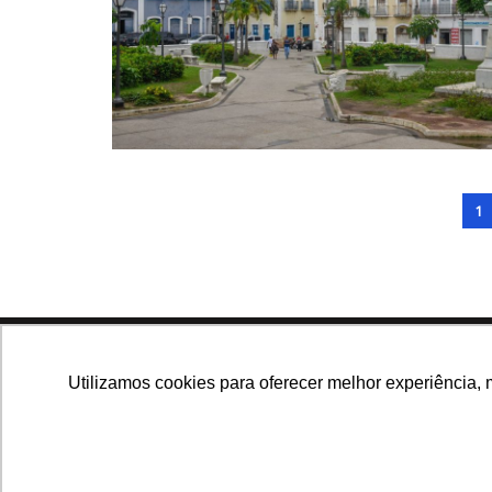
1
Navegue no site
Utilizamos cookies para oferecer melhor experiência, 
Últimas notícias
Que
Notícias, análises e dados
para você tomar as
melhores decisões.