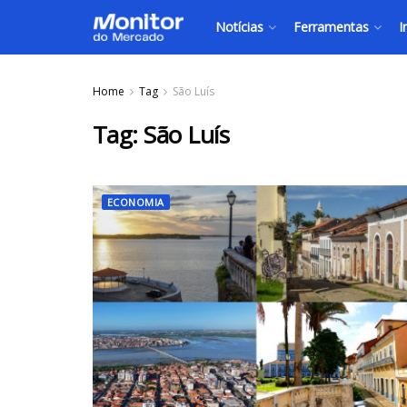
Notícias
Ferramentas
I
Home
Tag
São Luís
Tag:
São Luís
ECONOMIA