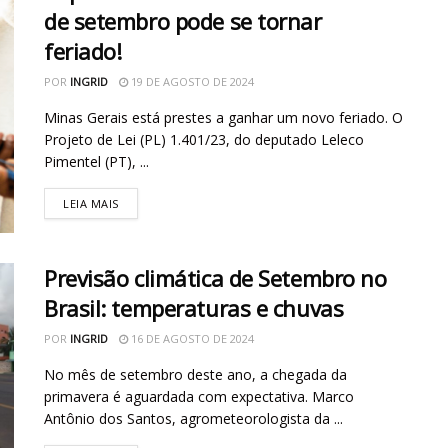
de setembro pode se tornar
feriado!
POR
INGRID
19 DE AGOSTO DE 2024
Minas Gerais está prestes a ganhar um novo feriado. O
Projeto de Lei (PL) 1.401/23, do deputado Leleco
Pimentel (PT), ...
LEIA MAIS
Previsão climática de Setembro no
Brasil: temperaturas e chuvas
POR
INGRID
16 DE AGOSTO DE 2024
No mês de setembro deste ano, a chegada da
primavera é aguardada com expectativa. Marco
Antônio dos Santos, agrometeorologista da ...