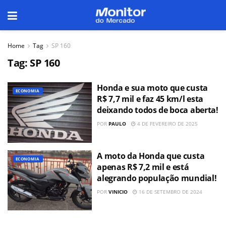
Home
Tag
SP 160
Tag:
SP 160
Honda e sua moto que custa
ECONOMIA
R$ 7,7 mil e faz 45 km/l esta
deixando todos de boca aberta!
POR
PAULO
4 DE FEVEREIRO DE 2025
A moto da Honda que custa
ECONOMIA
apenas R$ 7,2 mil e está
alegrando população mundial!
POR
VINICIO
16 DE SETEMBRO DE 2024