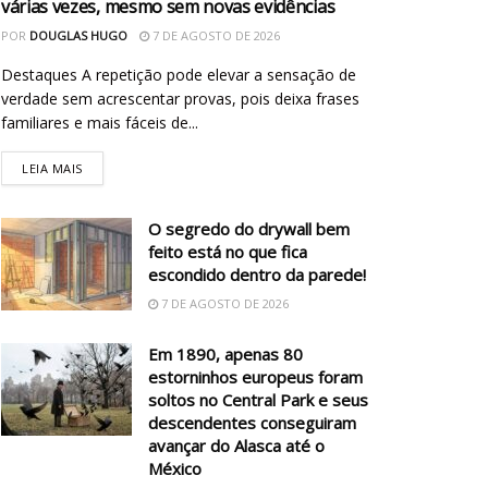
várias vezes, mesmo sem novas evidências
POR
DOUGLAS HUGO
7 DE AGOSTO DE 2026
Destaques A repetição pode elevar a sensação de
verdade sem acrescentar provas, pois deixa frases
familiares e mais fáceis de...
LEIA MAIS
O segredo do drywall bem
feito está no que fica
escondido dentro da parede!
7 DE AGOSTO DE 2026
Em 1890, apenas 80
estorninhos europeus foram
soltos no Central Park e seus
descendentes conseguiram
avançar do Alasca até o
México