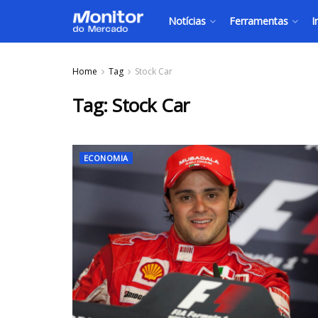
Notícias
Ferramentas
I
Home
Tag
Stock Car
Tag:
Stock Car
ECONOMIA