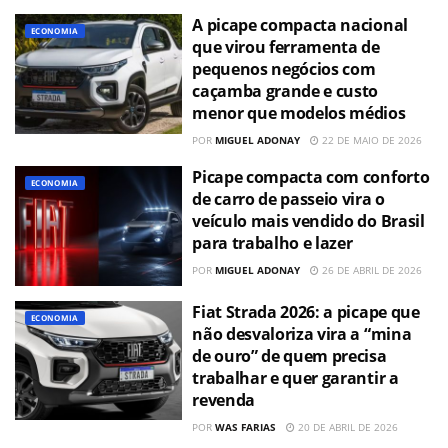
A picape compacta nacional
ECONOMIA
que virou ferramenta de
pequenos negócios com
caçamba grande e custo
menor que modelos médios
POR
MIGUEL ADONAY
22 DE MAIO DE 2026
Picape compacta com conforto
ECONOMIA
de carro de passeio vira o
veículo mais vendido do Brasil
para trabalho e lazer
POR
MIGUEL ADONAY
26 DE ABRIL DE 2026
Fiat Strada 2026: a picape que
ECONOMIA
não desvaloriza vira a “mina
de ouro” de quem precisa
trabalhar e quer garantir a
revenda
POR
WAS FARIAS
20 DE ABRIL DE 2026