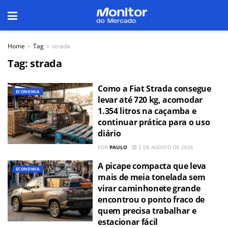
Home
Tag
strada
Tag:
strada
Como a Fiat Strada consegue
ECONOMIA
levar até 720 kg, acomodar
1.354 litros na caçamba e
continuar prática para o uso
diário
POR
PAULO
2 DE AGOSTO DE 2026
A picape compacta que leva
ECONOMIA
mais de meia tonelada sem
virar caminhonete grande
encontrou o ponto fraco de
quem precisa trabalhar e
estacionar fácil