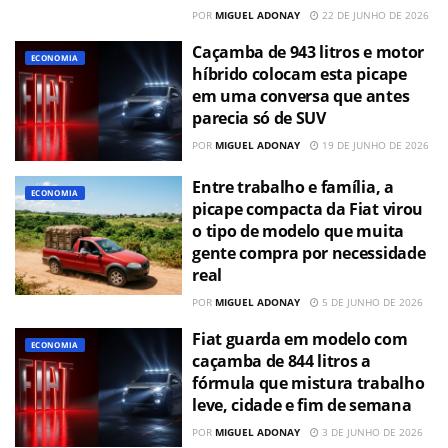
POR
MIGUEL ADONAY
22 DE JUNHO DE 2026
Caçamba de 943 litros e motor
ECONOMIA
híbrido colocam esta picape
em uma conversa que antes
parecia só de SUV
POR
MIGUEL ADONAY
19 DE JUNHO DE 2026
Entre trabalho e família, a
ECONOMIA
picape compacta da Fiat virou
o tipo de modelo que muita
gente compra por necessidade
real
POR
MIGUEL ADONAY
5 DE JUNHO DE 2026
Fiat guarda em modelo com
ECONOMIA
caçamba de 844 litros a
fórmula que mistura trabalho
leve, cidade e fim de semana
POR
MIGUEL ADONAY
3 DE JUNHO DE 2026