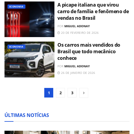
A picape italiana que virou
ECONOMIA
carro de família e fenômeno de
vendas no Brasil
POR
MIGUEL ADONAY
20 DE FEVEREIRO DE 2026
Os carros mais vendidos do
ECONOMIA
Brasil que todo mecânico
conhece
POR
MIGUEL ADONAY
26 DE JANEIRO DE 2026
1
2
3
ÚLTIMAS NOTÍCIAS