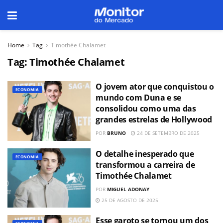
Home
Tag
Timothée Chalamet
Tag:
Timothée Chalamet
O jovem ator que conquistou o
ECONOMIA
mundo com Duna e se
consolidou como uma das
grandes estrelas de Hollywood
POR
BRUNO
24 DE SETEMBRO DE 2025
O detalhe inesperado que
ECONOMIA
transformou a carreira de
Timothée Chalamet
POR
MIGUEL ADONAY
25 DE AGOSTO DE 2025
Esse garoto se tornou um dos