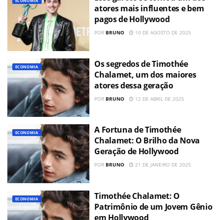
ECONOMIA
atores mais influentes e bem
pagos de Hollywood
POR
BRUNO
10 DE AGOSTO DE 2025
Os segredos de Timothée
ECONOMIA
Chalamet, um dos maiores
atores dessa geração
POR
BRUNO
12 DE ABRIL DE 2025
A Fortuna de Timothée
ECONOMIA
Chalamet: O Brilho da Nova
Geração de Hollywood
POR
BRUNO
21 DE JANEIRO DE 2025
Timothée Chalamet: O
ECONOMIA
Patrimônio de um Jovem Gênio
em Hollywood