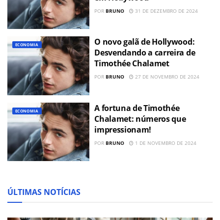
POR
BRUNO
31 DE DEZEMBRO DE 2024
O novo galã de Hollywood:
ECONOMIA
Desvendando a carreira de
Timothée Chalamet
POR
BRUNO
27 DE NOVEMBRO DE 2024
A fortuna de Timothée
ECONOMIA
Chalamet: números que
impressionam!
POR
BRUNO
1 DE NOVEMBRO DE 2024
ÚLTIMAS NOTÍCIAS