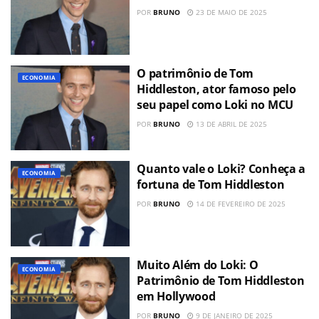
POR
BRUNO
23 DE MAIO DE 2025
O patrimônio de Tom
ECONOMIA
Hiddleston, ator famoso pelo
seu papel como Loki no MCU
POR
BRUNO
13 DE ABRIL DE 2025
Quanto vale o Loki? Conheça a
ECONOMIA
fortuna de Tom Hiddleston
POR
BRUNO
14 DE FEVEREIRO DE 2025
Muito Além do Loki: O
ECONOMIA
Patrimônio de Tom Hiddleston
em Hollywood
POR
BRUNO
9 DE JANEIRO DE 2025