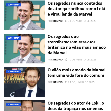
Os segredos nunca contados
ECONOMIA
do ator que brilhou como Loki
e virou lenda da Marvel
POR
BRUNO
31 DE AGOSTO DE 2025
Os segredos que
ECONOMIA
transformaram este ator
britânico no vilão mais amado
da Marvel
POR
BRUNO
10 DE AGOSTO DE 2025
O vilão mais amado da Marvel
ECONOMIA
tem uma vida fora do comum
POR
BRUNO
24 DE JUNHO DE 2025
Os segredos do ator de Loki, o
ECONOMIA
deus da trapaça nos cinemas