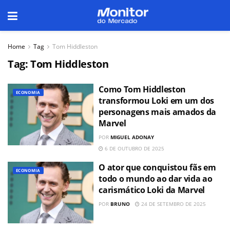
Home
Tag
Tom Hiddleston
Tag:
Tom Hiddleston
Como Tom Hiddleston
ECONOMIA
transformou Loki em um dos
personagens mais amados da
Marvel
POR
MIGUEL ADONAY
6 DE OUTUBRO DE 2025
O ator que conquistou fãs em
ECONOMIA
todo o mundo ao dar vida ao
carismático Loki da Marvel
POR
BRUNO
24 DE SETEMBRO DE 2025