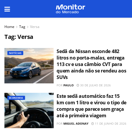
Home
Tag
Versa
Tag:
Versa
Sedã da Nissan esconde 482
NOTÍCIAS
litros no porta-malas, entrega
113 cv e usa câmbio CVT para
quem ainda não se rendeu aos
SUVs
POR
PAULO
30 DE JULHO DE 2026
Este sedã automático faz 15
ECONOMIA
km com 1 litro e virou o tipo de
compra que parece sem graça
até a primeira viagem
POR
MIGUEL ADONAY
11 DE JUNHO DE 2026