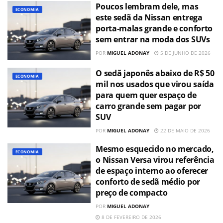
Poucos lembram dele, mas
ECONOMIA
este sedã da Nissan entrega
porta-malas grande e conforto
sem entrar na moda dos SUVs
POR
MIGUEL ADONAY
5 DE JUNHO DE 2026
O sedã japonês abaixo de R$ 50
ECONOMIA
mil nos usados que virou saída
para quem quer espaço de
carro grande sem pagar por
SUV
POR
MIGUEL ADONAY
22 DE MAIO DE 2026
Mesmo esquecido no mercado,
ECONOMIA
o Nissan Versa virou referência
de espaço interno ao oferecer
conforto de sedã médio por
preço de compacto
POR
MIGUEL ADONAY
8 DE FEVEREIRO DE 2026