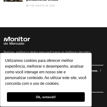
9 DE AGOSTO DE 2026
Notícias, análises e dados para você tomar as melhores decisões.
Utilizamos cookies para oferecer melhor
Navegue no site
experiência, melhorar o desempenho, analisar
Últimas notícias
Quem somos
E-books gratuitos
Cursos
como você interage em nosso site e
Política de privacidade
personalizar conteúdo. Ao utilizar este site, você
concorda com o uso de cookies.
Siga nossas redes
Ok, entendi!