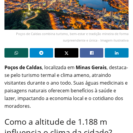
Poços de Caldas combina turismo, bem-estar e tradição mineira de forma
surpreendente e única - Imagem ilustrativa
Poços de Caldas
, localizada em
Minas Gerais
, destaca-
se pelo turismo termal e clima ameno, atraindo
visitantes durante o ano todo. Suas águas medicinais e
paisagens naturais oferecem benefícios à saúde e
lazer, impactando a economia local e o cotidiano dos
moradores.
Como a altitude de 1.188 m
influencia o clima da cidade?