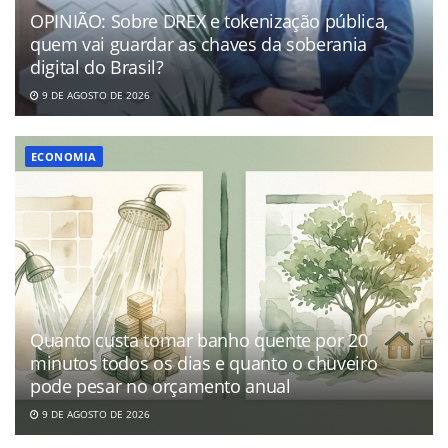
OPINIÃO: Sobre DREX e tokenização pública,
quem vai guardar as chaves da soberania
digital do Brasil?
9 DE AGOSTO DE 2026
ECONOMIA
Quanto custa tomar banho quente por 20
minutos todos os dias e quanto o chuveiro
pode pesar no orçamento anual
9 DE AGOSTO DE 2026