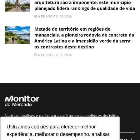
arquitetura sacra imponente: este município
planejado lidera rankings de qualidade de vida
6 DE AGOSTO DE 2026
Metade do território em regiões de
mananciais, a pioneira rodovia de concreto da
América Latina e a imensidão verde da serra:
os contrastes deste destino
6 DE AGOSTO DE 2026
Notícias, análises e dados para você tomar as melhores decisões.
Utilizamos cookies para oferecer melhor
Navegue no site
experiência, melhorar o desempenho, analisar
Últimas notícias
Quem somos
E-books gratuitos
Cursos