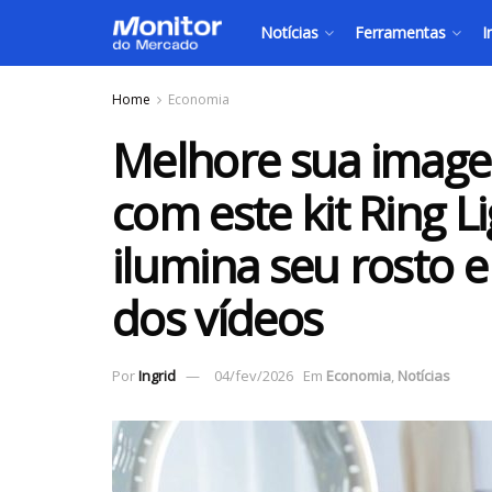
Notícias
Ferramentas
I
Home
Economia
Melhore sua imagem
com este kit Ring L
ilumina seu rosto 
dos vídeos
Por
Ingrid
04/fev/2026
Em
Economia
,
Notícias