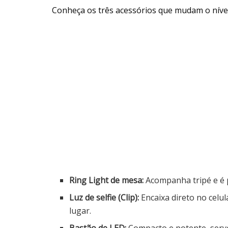
Conheça os três acessórios que mudam o níve
Ring Light de mesa:
Acompanha tripé e é p
Luz de selfie (Clip):
Encaixa direto no celul
lugar.
Bastão de LED:
Compacto e potente, serve