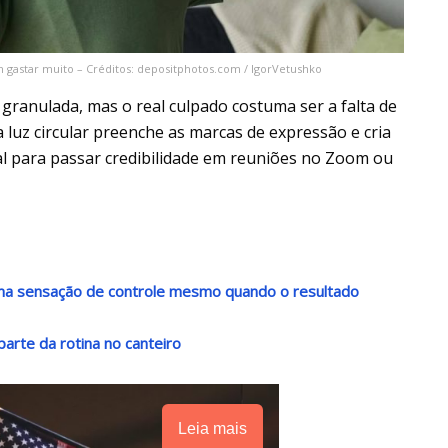
m gastar muito – Créditos: depositphotos.com / IgorVetushko
granulada, mas o real culpado costuma ser a falta de
 a luz circular preenche as marcas de expressão e cria
ial para passar credibilidade em reuniões no Zoom ou
 uma sensação de controle mesmo quando o resultado
arte da rotina no canteiro
Leia mais