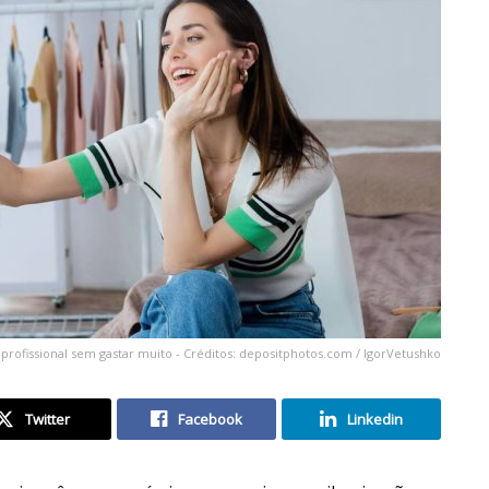
 profissional sem gastar muito - Créditos: depositphotos.com / IgorVetushko
Twitter
Facebook
Linkedin