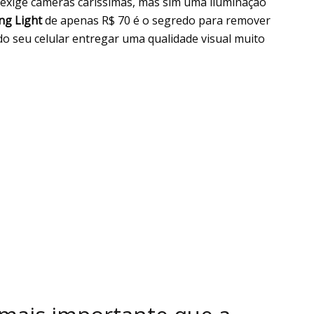
 exige câmeras caríssimas, mas sim uma iluminação
ing Light
de apenas R$ 70 é o segredo para remover
do seu celular entregar uma qualidade visual muito