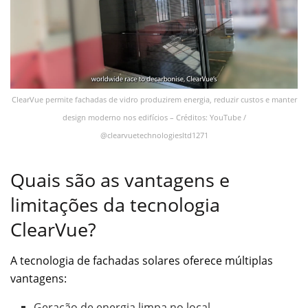
ClearVue permite fachadas de vidro produzirem energia, reduzir custos e manter
design moderno nos edifícios – Créditos: YouTube /
@clearvuetechnologiesltd1271
Quais são as vantagens e
limitações da tecnologia
ClearVue?
A tecnologia de fachadas solares oferece múltiplas
vantagens:
Geração de energia limpa no local.