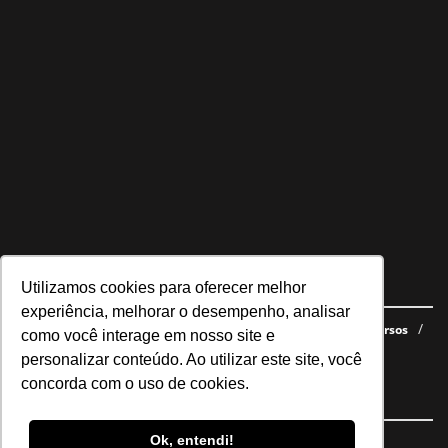
Utilizamos cookies para oferecer melhor
Navegue no site
experiência, melhorar o desempenho, analisar
Últimas notícias
Quem somos
E-books gratuitos
Cursos
como você interage em nosso site e
Política de privacidade
personalizar conteúdo. Ao utilizar este site, você
concorda com o uso de cookies.
Siga nossas redes
Ok, entendi!