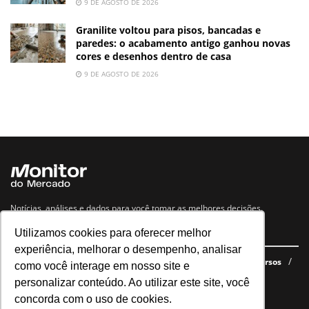
9 DE AGOSTO DE 2026
Granilite voltou para pisos, bancadas e
paredes: o acabamento antigo ganhou novas
cores e desenhos dentro de casa
9 DE AGOSTO DE 2026
Notícias, análises e dados para você tomar as melhores decisões.
Utilizamos cookies para oferecer melhor
Navegue no site
experiência, melhorar o desempenho, analisar
Últimas notícias
Quem somos
E-books gratuitos
Cursos
como você interage em nosso site e
Política de privacidade
personalizar conteúdo. Ao utilizar este site, você
concorda com o uso de cookies.