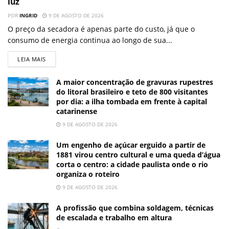
luz
POR
INGRID
9 DE AGOSTO DE 2026
O preço da secadora é apenas parte do custo, já que o
consumo de energia continua ao longo de sua...
LEIA MAIS
A maior concentração de gravuras rupestres
do litoral brasileiro e teto de 800 visitantes
por dia: a ilha tombada em frente à capital
catarinense
9 DE AGOSTO DE 2026
Um engenho de açúcar erguido a partir de
1881 virou centro cultural e uma queda d’água
corta o centro: a cidade paulista onde o rio
organiza o roteiro
9 DE AGOSTO DE 2026
A profissão que combina soldagem, técnicas
de escalada e trabalho em altura