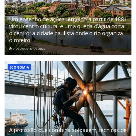
Um engenho de açúcar erguido a partir de 1881
virou centro cultural e uma queda d’água corta
o centro: a cidade paulista onde o rio organiza
o roteiro
9 DE AGOSTO DE 2026
ECONOMIA
A profissão que combina soldagem, técnicas de